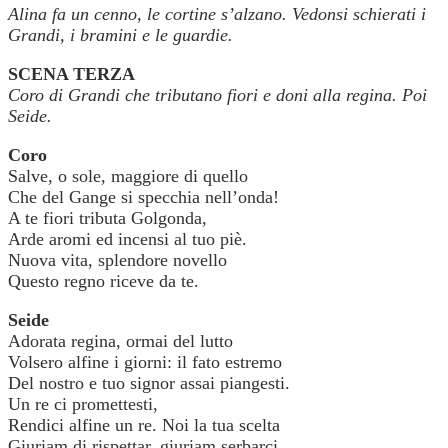
Alina fa un cenno, le cortine s’alzano. Vedonsi schierati i
Grandi, i bramini e le guardie.
SCENA TERZA
Coro di Grandi che tributano fiori e doni alla regina. Poi
Seide.
Coro
Salve, o sole, maggiore di quello
Che del Gange si specchia nell’onda!
A te fiori tributa Golgonda,
Arde aromi ed incensi al tuo piè.
Nuova vita, splendore novello
Questo regno riceve da te.
Seide
Adorata regina, ormai del lutto
Volsero alfine i giorni: il fato estremo
Del nostro e tuo signor assai piangesti.
Un re ci promettesti,
Rendici alfine un re. Noi la tua scelta
Giuriam di rispettar, giuriam serbarci