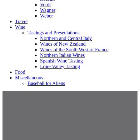
Verdi
Wagner
Weber
Travel
Wine
Tastings and Presentations
Northern and Central Italy
Wines of New Zealand
Wines of the South West of France
Northern Italian Wines
Spanish Wine Tasting
Loire Valley Tasting
Food
Miscellaneous
Baseball for Aliens