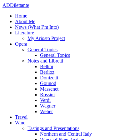
ADDilettante
Home
About Me
News (What I’m Into)
Literature
My Ariosto Project
Opera
General Topics
General Topics
Notes and Libretti
Bellini
Berlioz
Donizetti
Gounod
Massenet
Rossini
Verdi
Wagner
Weber
Travel
Wine
Tastings and Presentations
Northern and Central Italy
Wines of New Zealand