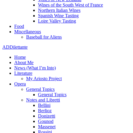
Wines of the South West of France
Northern Italian Wines
Spanish Wine Tasting
Loire Valley Tasting
Food
Miscellaneous
Baseball for Aliens
ADDilettante
Home
About Me
News (What I’m Into)
Literature
My Ariosto Project
Opera
General Topics
General Topics
Notes and Libretti
Bellini
Berlioz
Donizetti
Gounod
Massenet
Rossini