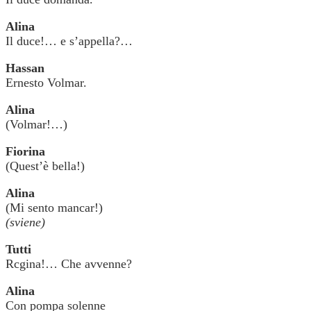
Alina
Il duce!… e s’appella?…
Hassan
Ernesto Volmar.
Alina
(Volmar!…)
Fiorina
(Quest’è bella!)
Alina
(Mi sento mancar!)
(sviene)
Tutti
Rcgina!… Che avvenne?
Alina
Con pompa solenne