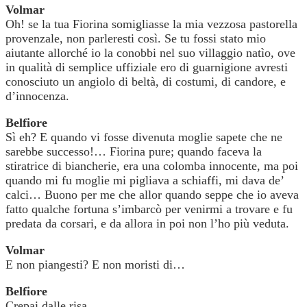
Volmar
Oh! se la tua Fiorina somigliasse la mia vezzosa pastorella
provenzale, non parleresti così. Se tu fossi stato mio
aiutante allorché io la conobbi nel suo villaggio natìo, ove
in qualità di semplice uffiziale ero di guarnigione avresti
conosciuto un angiolo di beltà, di costumi, di candore, e
d’innocenza.
Belfiore
Sì eh? E quando vi fosse divenuta moglie sapete che ne
sarebbe successo!… Fiorina pure; quando faceva la
stiratrice di biancherie, era una colomba innocente, ma poi
quando mi fu moglie mi pigliava a schiaffi, mi dava de’
calci… Buono per me che allor quando seppe che io aveva
fatto qualche fortuna s’imbarcò per venirmi a trovare e fu
predata da corsari, e da allora in poi non l’ho più veduta.
Volmar
E non piangesti? E non moristi di…
Belfiore
Crepai dalle risa.