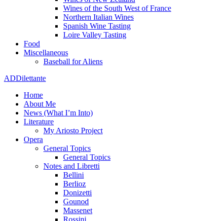
Wines of the South West of France
Northern Italian Wines
Spanish Wine Tasting
Loire Valley Tasting
Food
Miscellaneous
Baseball for Aliens
ADDilettante
Home
About Me
News (What I’m Into)
Literature
My Ariosto Project
Opera
General Topics
General Topics
Notes and Libretti
Bellini
Berlioz
Donizetti
Gounod
Massenet
Rossini