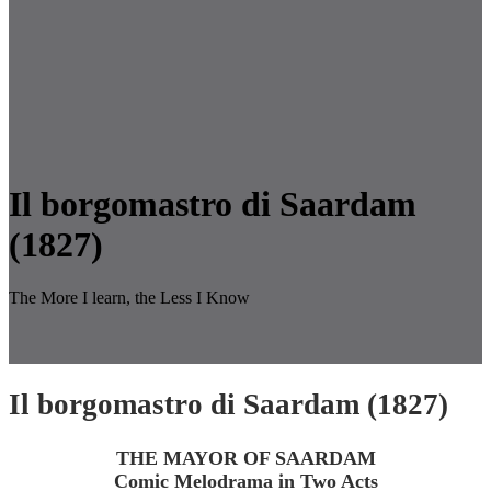
Il borgomastro di Saardam
(1827)
The More I learn, the Less I Know
Il borgomastro di Saardam (1827)
THE MAYOR OF SAARDAM
Comic Melodrama in Two Acts