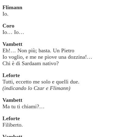
Flimann
Io.
Coro
Io… Io…
Vambett
Eh!… Non più; basta. Un Pietro
Io voglio, e me ne piove una dozzina!…
Chi è di Sardaam nativo?
Leforte
Tutti, eccetto me solo e quelli due.
(indicando lo Czar e Flimann)
Vambett
Ma tu ti chiami?…
Leforte
Filiberto.
Vambett