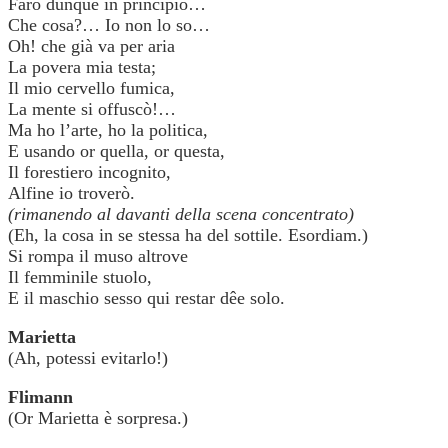
Farò dunque in principio…
Che cosa?… Io non lo so…
Oh! che già va per aria
La povera mia testa;
Il mio cervello fumica,
La mente si offuscò!…
Ma ho l’arte, ho la politica,
E usando or quella, or questa,
Il forestiero incognito,
Alfine io troverò.
(rimanendo al davanti della scena concentrato)
(Eh, la cosa in se stessa ha del sottile. Esordiam.)
Si rompa il muso altrove
Il femminile stuolo,
E il maschio sesso qui restar dêe solo.
Marietta
(Ah, potessi evitarlo!)
Flimann
(Or Marietta è sorpresa.)