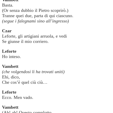
Basta.
(Or senza dubbio il Pietro scoprirò.)
Tranne quei due, parta di qui ciascuno.
(segue i falegnami sino all’ingresso)
Czar
Leforte, gli artigiani arruola, e vedi
Se giunse il mio corriero.
Leforte
Ho inteso.
Vambett
(che volgendosi li ha trovati uniti)
Ehi, dico,
Che cos’è quel ciù ciù…
Leforte
Ecco. Men vado.
Vambett
(Ah! ah! Questo complotto