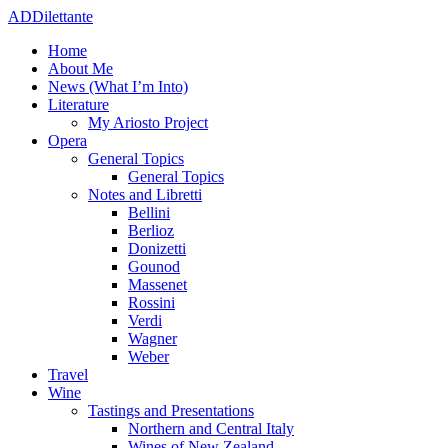
ADDilettante
Home
About Me
News (What I’m Into)
Literature
My Ariosto Project
Opera
General Topics
General Topics
Notes and Libretti
Bellini
Berlioz
Donizetti
Gounod
Massenet
Rossini
Verdi
Wagner
Weber
Travel
Wine
Tastings and Presentations
Northern and Central Italy
Wines of New Zealand