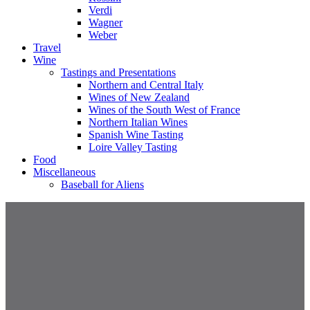
Verdi
Wagner
Weber
Travel
Wine
Tastings and Presentations
Northern and Central Italy
Wines of New Zealand
Wines of the South West of France
Northern Italian Wines
Spanish Wine Tasting
Loire Valley Tasting
Food
Miscellaneous
Baseball for Aliens