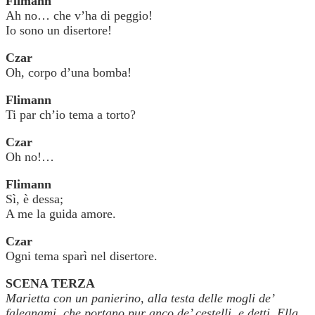
Flimann
Ah no… che v’ha di peggio!
Io sono un disertore!
Czar
Oh, corpo d’una bomba!
Flimann
Ti par ch’io tema a torto?
Czar
Oh no!…
Flimann
Sì, è dessa;
A me la guida amore.
Czar
Ogni tema sparì nel disertore.
SCENA TERZA
Marietta con un panierino, alla testa delle mogli de’
falegnami, che portano pur anco de’ cestelli, e detti. Ella,