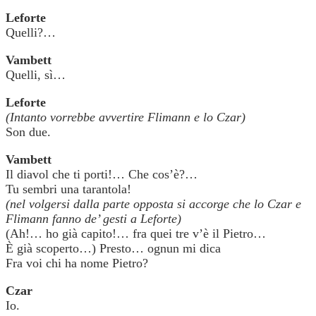
Leforte
Quelli?…
Vambett
Quelli, sì…
Leforte
(Intanto vorrebbe avvertire Flimann e lo Czar)
Son due.
Vambett
Il diavol che ti porti!… Che cos’è?…
Tu sembri una tarantola!
(nel volgersi dalla parte opposta si accorge che lo Czar e
Flimann fanno de’ gesti a Leforte)
(Ah!… ho già capito!… fra quei tre v’è il Pietro…
È già scoperto…) Presto… ognun mi dica
Fra voi chi ha nome Pietro?
Czar
Io.