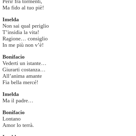
Perir fra tormenti,
Ma fido al tuo piè!
Imelda
Non sai qual periglio
T’insidia la vita!
Ragione… consiglio
In me più non v’è!
Bonifacio
Vederti un istante…
Giurarti costanza…
All’anima amante
Fia bella mercé!
Imelda
Ma il padre…
Bonifacio
Lontano
Amor lo terrà.