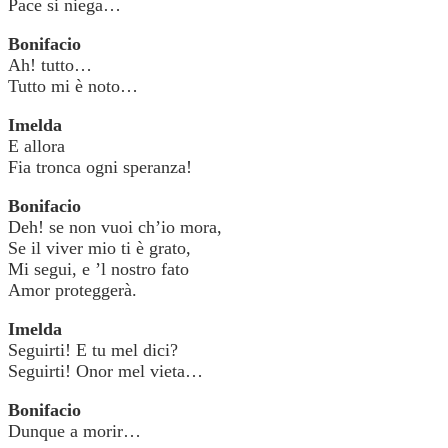
Pace si niega…
Bonifacio
Ah! tutto…
Tutto mi è noto…
Imelda
E allora
Fia tronca ogni speranza!
Bonifacio
Deh! se non vuoi ch’io mora,
Se il viver mio ti è grato,
Mi segui, e ’l nostro fato
Amor proteggerà.
Imelda
Seguirti! E tu mel dici?
Seguirti! Onor mel vieta…
Bonifacio
Dunque a morir…