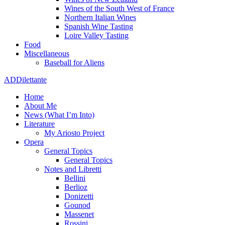
Wines of the South West of France
Northern Italian Wines
Spanish Wine Tasting
Loire Valley Tasting
Food
Miscellaneous
Baseball for Aliens
ADDilettante
Home
About Me
News (What I’m Into)
Literature
My Ariosto Project
Opera
General Topics
General Topics
Notes and Libretti
Bellini
Berlioz
Donizetti
Gounod
Massenet
Rossini