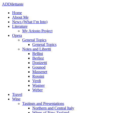
ADDilettante
Home
About Me
News (What I’m Into)
Literature
My Ariosto Project
Opera
General Topics
General Topics
Notes and Libretti
Bellini
Berlioz
Donizetti
Gounod
Massenet
Rossini
Verdi
Wagner
Weber
Travel
Wine
Tastings and Presentations
Northern and Central Italy
Wines of New Zealand