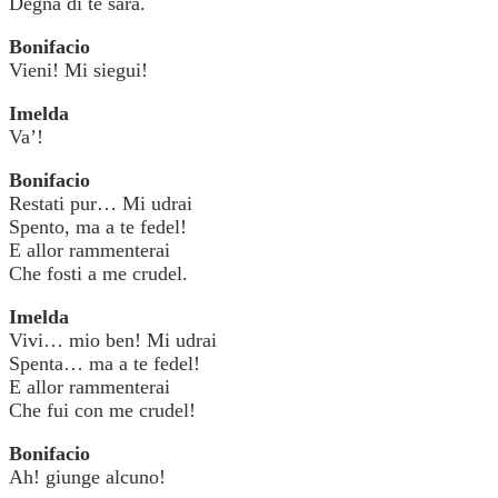
Degna di te sarà.
Bonifacio
Vieni! Mi siegui!
Imelda
Va’!
Bonifacio
Restati pur… Mi udrai
Spento, ma a te fedel!
E allor rammenterai
Che fosti a me crudel.
Imelda
Vivi… mio ben! Mi udrai
Spenta… ma a te fedel!
E allor rammenterai
Che fui con me crudel!
Bonifacio
Ah! giunge alcuno!