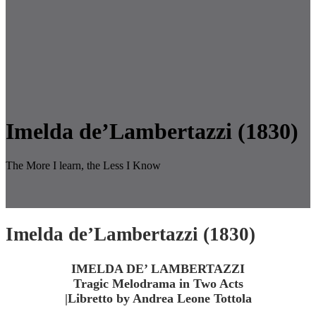
Imelda de’Lambertazzi (1830)
The More I learn, the Less I Know
Imelda de’Lambertazzi (1830)
IMELDA DE’ LAMBERTAZZI
Tragic Melodrama in Two Acts
|Libretto by Andrea Leone Tottola