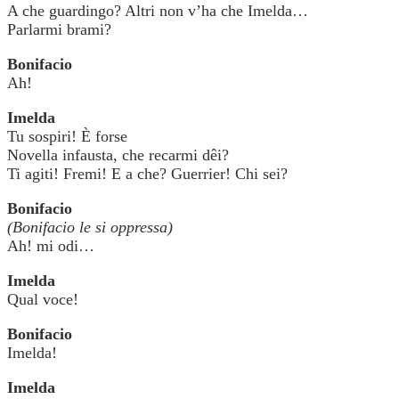
A che guardingo? Altri non v’ha che Imelda…
Parlarmi brami?
Bonifacio
Ah!
Imelda
Tu sospiri! È forse
Novella infausta, che recarmi dêi?
Ti agiti! Fremi! E a che? Guerrier! Chi sei?
Bonifacio
(Bonifacio le si oppressa)
Ah! mi odi…
Imelda
Qual voce!
Bonifacio
Imelda!
Imelda