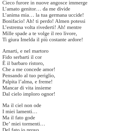
Cieco furore in nuove angosce immerge
L’amato genitor… da me divide
L’anima mia… la tua germana uccide!
Bonifacio! Ah! ti perdo! Almen potessi
L’estrema volta rivederti! Ah! mentre
Mille spade a te volge il reo livore,
Ti giura Imelda il più costante ardore!
Amarti, e nel martoro
Fido serbarti il cor
È il barbaro ristoro,
Che a me concede amor!
Pensando al tuo periglio,
Palpita l’alma, e freme!
Mancar di vita insieme
Dal cielo imploro ognor!
Ma il ciel non ode
I miei lamenti…
Ma il fato gode
De’ miei tormenti…
Del fato io provo