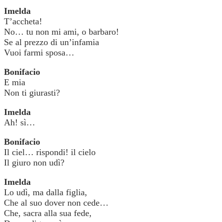
Imelda
T’accheta!
No… tu non mi ami, o barbaro!
Se al prezzo di un’infamia
Vuoi farmi sposa…
Bonifacio
E mia
Non ti giurasti?
Imelda
Ah! sì…
Bonifacio
Il ciel… rispondi! il cielo
Il giuro non udì?
Imelda
Lo udì, ma dalla figlia,
Che al suo dover non cede…
Che, sacra alla sua fede,