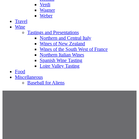
Verdi
Wagner
Weber
Travel
Wine
Tastings and Presentations
Northern and Central Italy
Wines of New Zealand
Wines of the South West of France
Northern Italian Wines
Spanish Wine Tasting
Loire Valley Tasting
Food
Miscellaneous
Baseball for Aliens