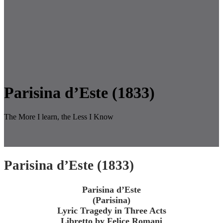
Parisina d’Este (1833)
The More I learn, the Less I Know
Parisina d’Este (1833)
Parisina d’Este
(Parisina)
Lyric Tragedy in Three Acts
Libretto by Felice Romani