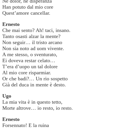
Né dolor, né disperanza
Han potuto dal mio core
Quest’amore cancellar.
Ernesto
Che mai sento? Ah! taci, insano.
Tanto osasti alzar la mente?
Non seguir… il tristo arcano
Non sia noto ad uom vivente.
A me stesso, o sventurato,
Ei doveva restar celato…
T’era d’uopo un tal dolore
Al mio core risparmiar.
Or che badi?… Un rio sospetto
Già del duca in mente è desto.
Ugo
La mia vita è in questo tetto,
Morte altrove… io resto, io resto.
Ernesto
Forsennato! E la ruina