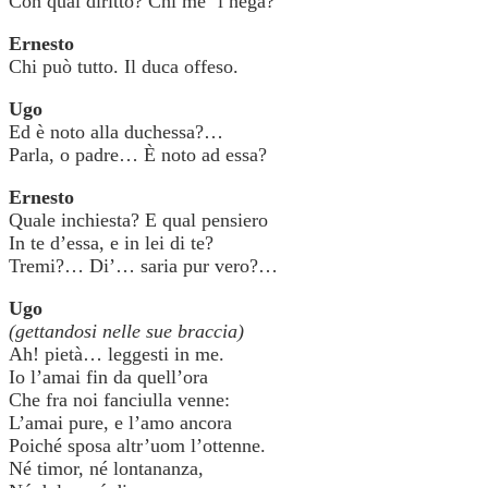
Con qual diritto? Chi me ’l nega?
Ernesto
Chi può tutto. Il duca offeso.
Ugo
Ed è noto alla duchessa?…
Parla, o padre… È noto ad essa?
Ernesto
Quale inchiesta? E qual pensiero
In te d’essa, e in lei di te?
Tremi?… Di’… saria pur vero?…
Ugo
(gettandosi nelle sue braccia)
Ah! pietà… leggesti in me.
Io l’amai fin da quell’ora
Che fra noi fanciulla venne:
L’amai pure, e l’amo ancora
Poiché sposa altr’uom l’ottenne.
Né timor, né lontananza,