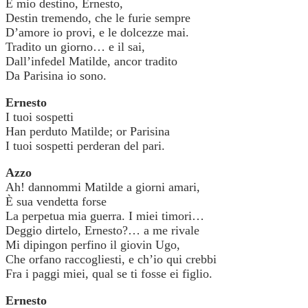
È mio destino, Ernesto,
Destin tremendo, che le furie sempre
D’amore io provi, e le dolcezze mai.
Tradito un giorno… e il sai,
Dall’infedel Matilde, ancor tradito
Da Parisina io sono.
Ernesto
I tuoi sospetti
Han perduto Matilde; or Parisina
I tuoi sospetti perderan del pari.
Azzo
Ah! dannommi Matilde a giorni amari,
È sua vendetta forse
La perpetua mia guerra. I miei timori…
Deggio dirtelo, Ernesto?… a me rivale
Mi dipingon perfino il giovin Ugo,
Che orfano raccogliesti, e ch’io qui crebbi
Fra i paggi miei, qual se ti fosse ei figlio.
Ernesto