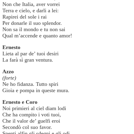
Non che Italia, aver vorrei
Terra e cielo, e darli a lei:
Rapirei del sole i rai
Per donarle il suo splendor.
Non sa il mondo e tu non sai
Qual m’accende e quanto amor!
Ernesto
Lieta al par de’ tuoi desiri
La farà sì gran ventura.
Azzo
(forte)
Ne ho fidanza. Tutto spiri
Gioia e pompa in queste mura.
Ernesto e Coro
Noi primieri al ciel diam lodi
Che ha compito i voti tuoi,
Che il valor de’ guelfi eroi
Secondò col suo favor.
Spenti alfin gli sdegni e gli odi,