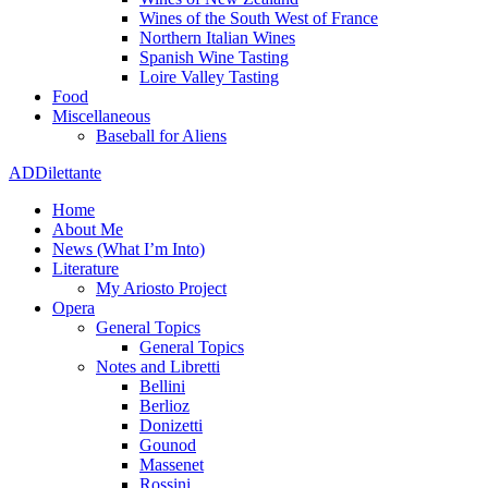
Wines of the South West of France
Northern Italian Wines
Spanish Wine Tasting
Loire Valley Tasting
Food
Miscellaneous
Baseball for Aliens
ADDilettante
Home
About Me
News (What I’m Into)
Literature
My Ariosto Project
Opera
General Topics
General Topics
Notes and Libretti
Bellini
Berlioz
Donizetti
Gounod
Massenet
Rossini