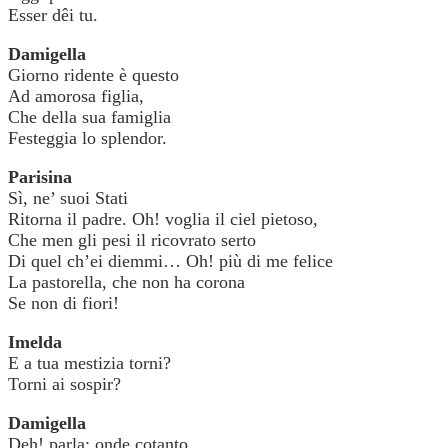
Esser dêi tu.
Damigella
Giorno ridente è questo
Ad amorosa figlia,
Che della sua famiglia
Festeggia lo splendor.
Parisina
Sì, ne’ suoi Stati
Ritorna il padre. Oh! voglia il ciel pietoso,
Che men gli pesi il ricovrato serto
Di quel ch’ei diemmi… Oh! più di me felice
La pastorella, che non ha corona
Se non di fiori!
Imelda
E a tua mestizia torni?
Torni ai sospir?
Damigella
Deh! parla: onde cotanto