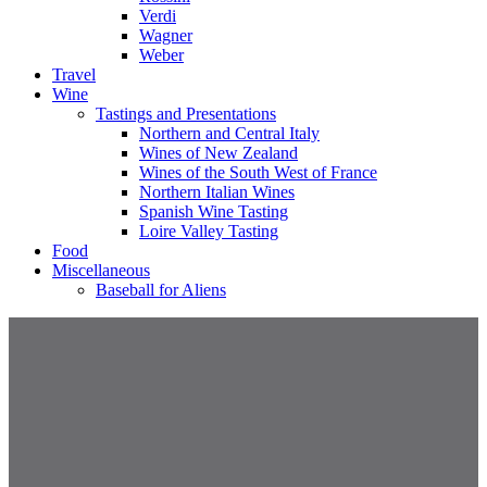
Verdi
Wagner
Weber
Travel
Wine
Tastings and Presentations
Northern and Central Italy
Wines of New Zealand
Wines of the South West of France
Northern Italian Wines
Spanish Wine Tasting
Loire Valley Tasting
Food
Miscellaneous
Baseball for Aliens