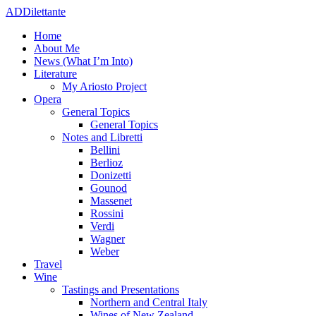
ADDilettante
Home
About Me
News (What I’m Into)
Literature
My Ariosto Project
Opera
General Topics
General Topics
Notes and Libretti
Bellini
Berlioz
Donizetti
Gounod
Massenet
Rossini
Verdi
Wagner
Weber
Travel
Wine
Tastings and Presentations
Northern and Central Italy
Wines of New Zealand