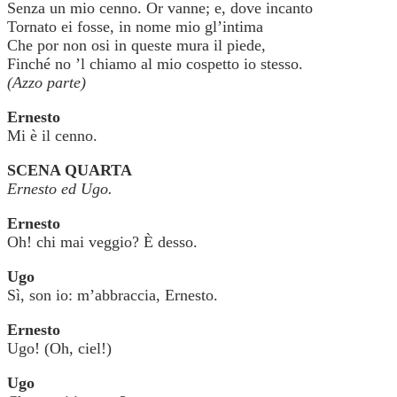
Senza un mio cenno. Or vanne; e, dove incanto
Tornato ei fosse, in nome mio gl’intima
Che por non osi in queste mura il piede,
Finché no ’l chiamo al mio cospetto io stesso.
(Azzo parte)
Ernesto
Mi è il cenno.
SCENA QUARTA
Ernesto ed Ugo.
Ernesto
Oh! chi mai veggio? È desso.
Ugo
Sì, son io: m’abbraccia, Ernesto.
Ernesto
Ugo! (Oh, ciel!)
Ugo